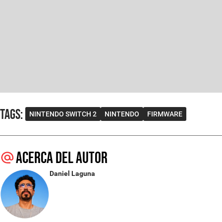
Tags
:
NINTENDO SWITCH 2
NINTENDO
FIRMWARE
Acerca del autor
Daniel Laguna