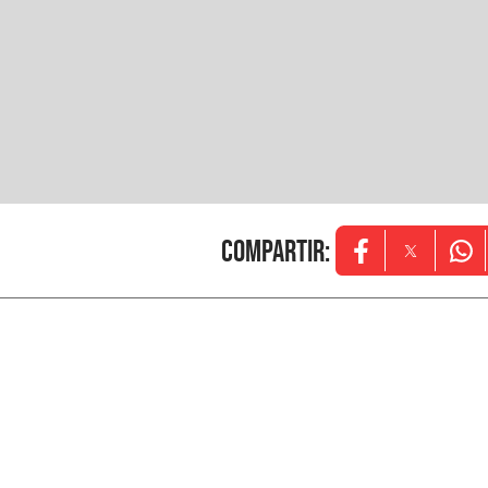
Compartir
:
Opens in new w
Opens in
Ope