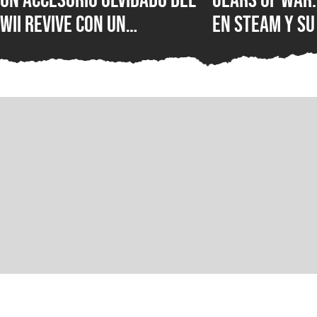
Wii revive con un
en Steam y su
inesperado uso que está
multijugador 
sorprendiendo a creadores
récord histór
de contenido
jugadores de 
en PC