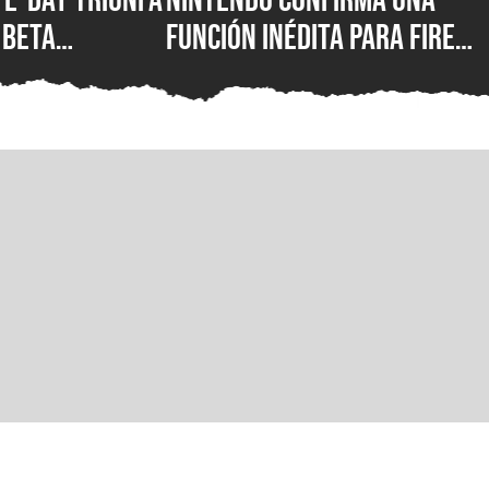
 Beta
función inédita para Fire
ya rompió el
Emblem: Fortune’s Weave
ico de
que cambiará la forma de
la franquicia
jugar