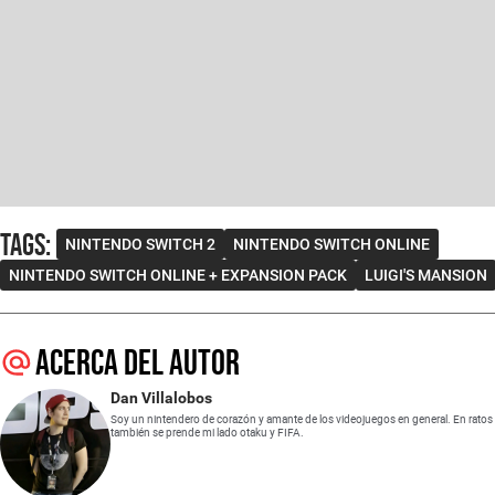
Tags
:
NINTENDO SWITCH 2
NINTENDO SWITCH ONLINE
NINTENDO SWITCH ONLINE + EXPANSION PACK
LUIGI'S MANSION
Acerca del autor
Dan Villalobos
Soy un nintendero de corazón y amante de los videojuegos en general. En ratos
también se prende mi lado otaku y FIFA.