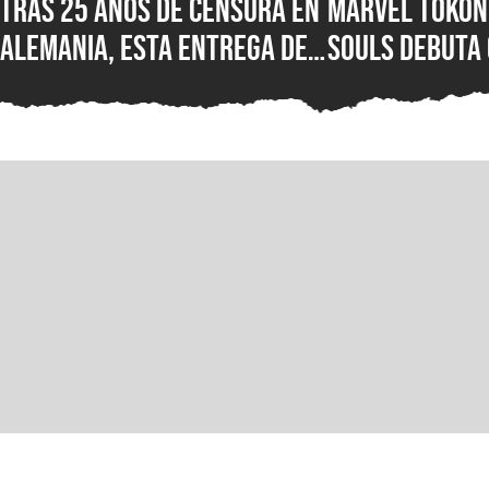
Tras 25 años de censura en
Marvel Tokon:
Alemania, esta entrega de
Souls debuta
Wolfenstein por fin está
reseñas nega
disponible en su versión
Steam, ¿qué e
original en PC para Steam,
nuevo juego d
GOG y Microsoft Store
PlayStation?