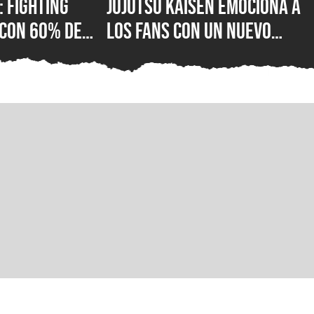
 Fighting
Jujutsu Kaisen emociona a
 con 60% de
los fans con un nuevo
tivas en
vistazo de Gojo y Yuta
stá mal con el
antes de su gran anuncio
e lucha de