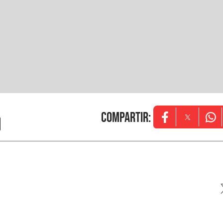
Compartir
:
Opens in new w
Opens in
Ope