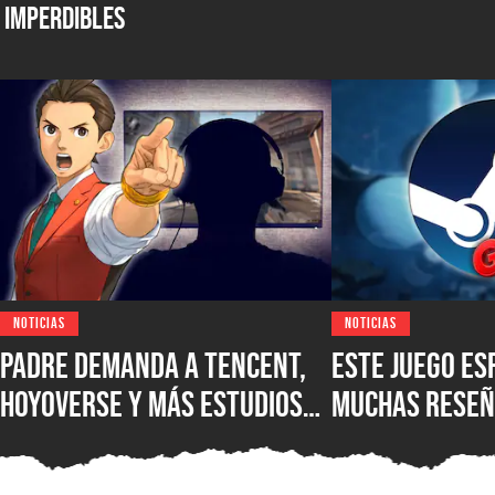
Imperdibles
NOTICIAS
NOTICIAS
Padre demanda a Tencent,
Este juego es
HoyoVerse y más estudios
muchas reseñ
luego de que su hijo se
está disponib
hiciera adicto a los
Steam, pero 