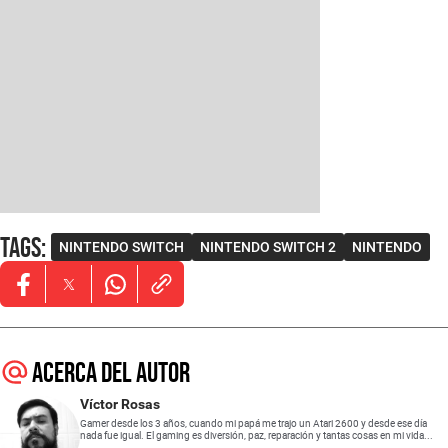
Tags
:
NINTENDO SWITCH
NINTENDO SWITCH 2
NINTENDO
Opens in new window
Opens in new window
Opens in new window
Acerca del autor
Víctor Rosas
Gamer desde los 3 años, cuando mi papá me trajo un Atari 2600 y desde ese día
nada fue igual. El gaming es diversión, paz, reparación y tantas cosas en mi vida...