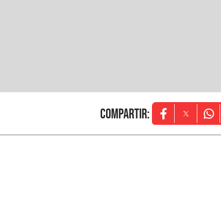
Compartir
:
Opens in new w
Opens in
Ope