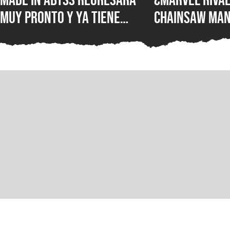
muy pronto y ya tiene
Chainsaw Man
ventana de estreno, la
comparan a Th
nueva película llegará a
Demonio Pist
los cines de japoneses en
2026