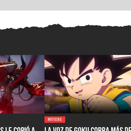
NOTICIAS
s le copió a
La voz de Goku cobra más d