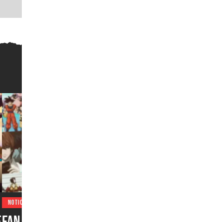
NOTICIAS
e
Fan del anime podría pasar