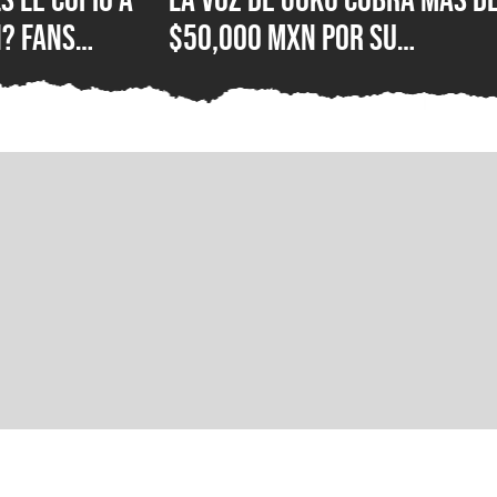
? Fans
$50,000 MXN por su
e Hood con el
autógrafo y los fans
ola
consideran que es un preci
excesivo