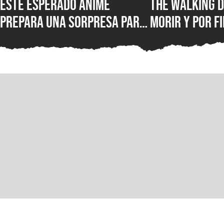
Este esperado anime
The Walking D
prepara una sorpresa para
morir y por fi
septiembre y los fans de
conocer la fe
Kaiju No. 8 querrán verla
lanzamiento 
juego