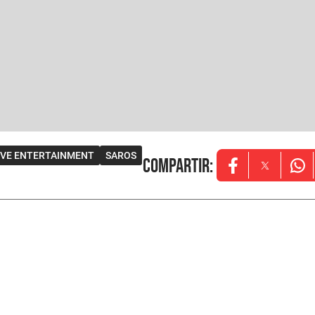
IVE ENTERTAINMENT
SAROS
Compartir
:
Opens in new w
Opens in
Ope