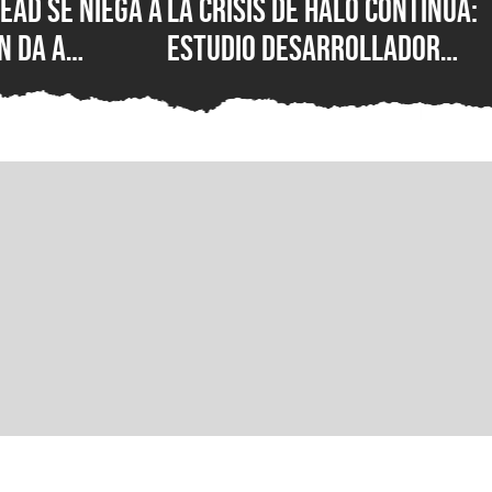
ead se niega a
La crisis de Halo continúa:
n da a
estudio desarrollador
cha de
sufre despidos tras el
de su nuevo
fallido lanzamiento
multiplataforma de
Campaign Evolved