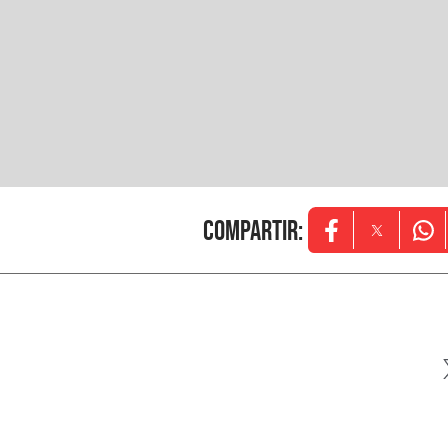
Compartir
:
Opens in new w
Opens in
Ope