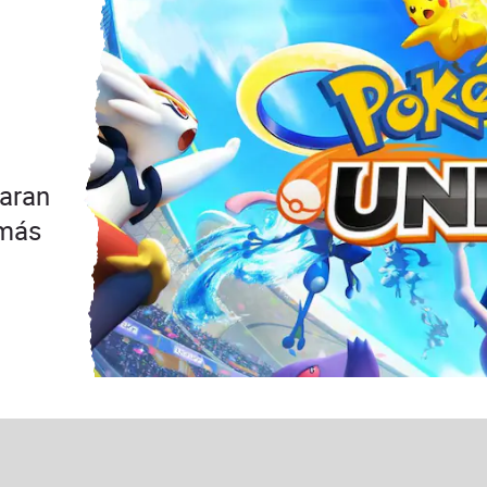
paran
 más