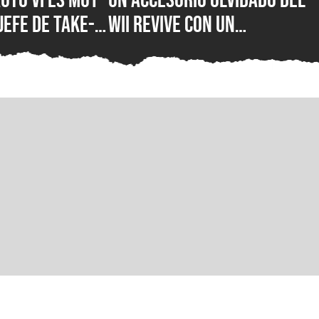
jefe de Take-
Wii revive con un
el precio de
inesperado uso que está
D y explica
sorprendiendo a creadores
rán sus
de contenido
gos