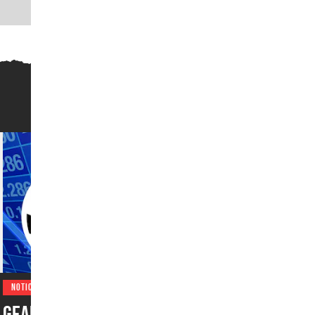
NOTICIAS
Gears of War: E-Day triunfa