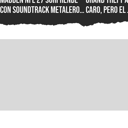
con soundtrack metalero:
caro, pero el 
Ozzy Osbourne, Metallica,
Two defiende 
Motörhead, Lamb of God y
hasta $100 US
más grupos están en la
cuánto costa
lista del juego de futbol
próximos jue
americano