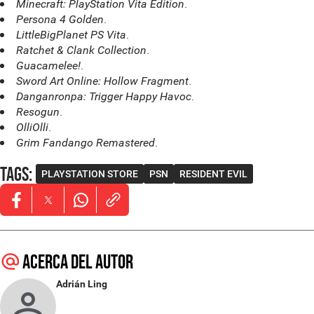
.
Minecraft: PlayStation Vita Edition
.
Persona 4 Golden
.
LittleBigPlanet PS Vita
.
Ratchet & Clank Collection
.
Guacamelee!
.
Sword Art Online: Hollow Fragment
.
Danganronpa: Trigger Happy Havoc
.
Resogun
.
OlliOlli
.
Grim Fandango Remastered
Tags
:
PLAYSTATION STORE
PSN
RESIDENT EVIL
Opens in new window
Opens in new window
Opens in new window
Acerca del autor
Adrián Ling