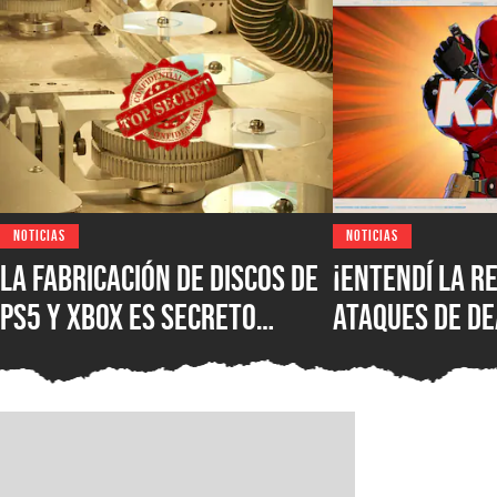
NOTICIAS
NOTICIAS
La fabricación de discos de
¡Entendí la r
PS5 y XBOX es secreto
ataques de D
industrial, pero una
Marvel Tokon:
investigación reveló parte
Souls rinden 
del proceso y el costo de
comunidad de 
cada copia
pelea