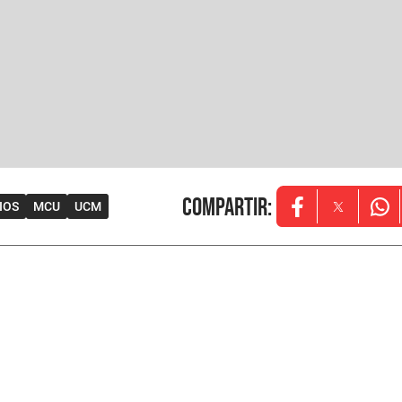
Compartir
:
IOS
MCU
UCM
Opens in new w
Opens in
Ope