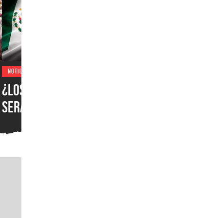
NOTICIAS
¿Los juegos de PlayStation
serán más caros en pesos
mexicanos? Sony aclara
polémica sobre el tipo de
cambio, pero deja a los
jugadores con una duda
importante