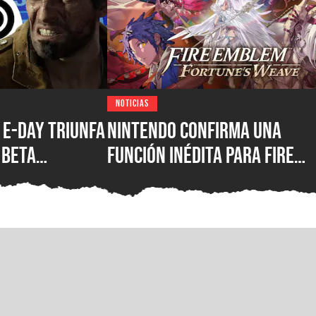
NOTICIAS
 E-Day triunfa
Nintendo confirma una
 Beta
función inédita para Fire
ya rompió el
Emblem: Fortune’s Weave
ico de
que cambiará la forma de
la franquicia
jugar