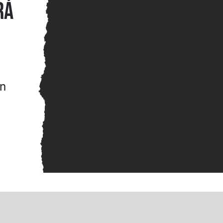
rá
an