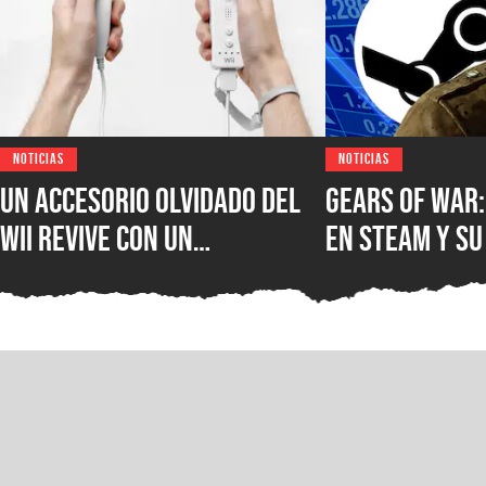
NOTICIAS
NOTICIAS
Un accesorio olvidado del
Gears of War:
Wii revive con un
en Steam y su
inesperado uso que está
multijugador 
sorprendiendo a creadores
récord histór
de contenido
jugadores de 
en PC