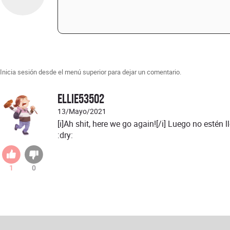
Inicia sesión desde el menú superior para dejar un comentario.
Ellie53502
13/Mayo/2021
[i]Ah shit, here we go again![/i] Luego no esté
:dry:
1
0