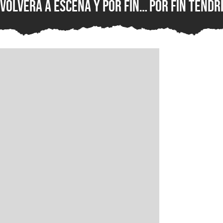
volverá a escena y por fin
por fin tendr
mostrará todo lo que
estreno, y pr
ofrecerá en gamescom
más informac
2026
esperado rem
en un evento 