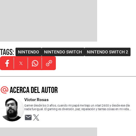
Tags
:
NINTENDO
NINTENDO SWITCH
NINTENDO SWITCH 2
Opens in new window
Opens in new window
Opens in new window
Acerca del autor
Víctor Rosas
Gamer desde los 3 años, cuando mi papá me trajo un Atari 2600 y desde ese día
nada fue igual. El gaming es diversión, paz, reparación y tantas cosas en mi vida...
Opens in new window