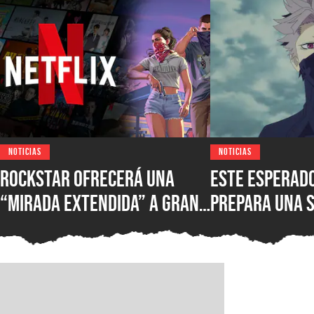
NOTICIAS
NOTICIAS
Rockstar ofrecerá una
Este esperad
“mirada extendida” a Grand
prepara una 
Theft Auto VI muy pronto,
septiembre y 
pero necesitarás una
Kaiju No. 8 q
cuenta de Netflix para ser
de los primeros en verla