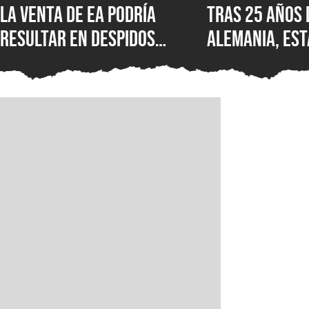
La venta de EA podría
Tras 25 años 
resultar en despidos
Alemania, est
masivos y la venta de
Wolfenstein p
estudios como BioWare,
disponible en
señalan fuentes
original en P
confiables
GOG y Microso