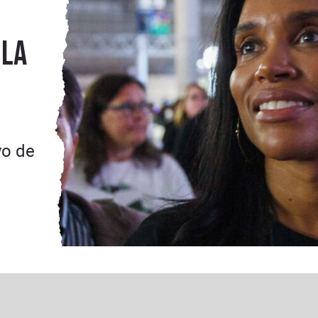
 la
yo de