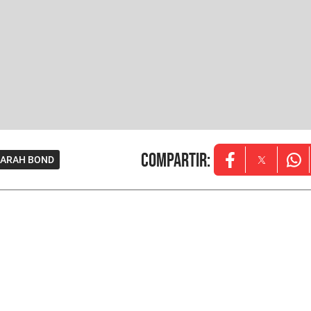
Compartir
:
SARAH BOND
Opens in new w
Opens in
Ope