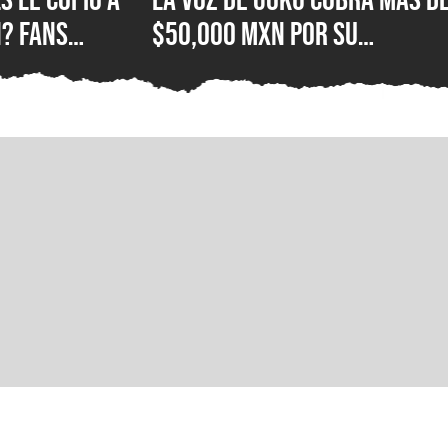
? Fans
$50,000 MXN por su
e Hood con el
autógrafo y los fans
ola
consideran que es un preci
excesivo