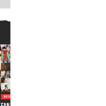
NOTICIAS
e
Fan del anime podría pasar