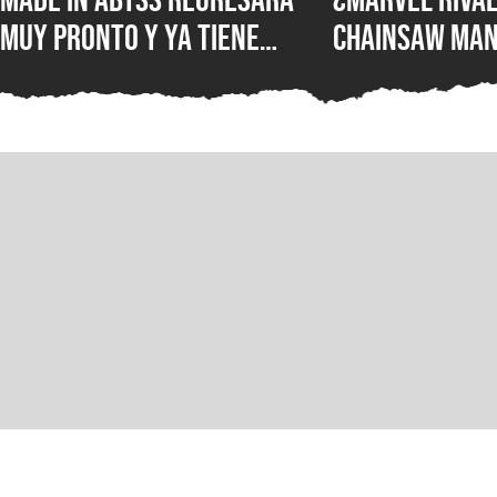
muy pronto y ya tiene
Chainsaw Man
ventana de estreno, la
comparan a Th
nueva película llegará a
Demonio Pist
los cines de japoneses en
2026