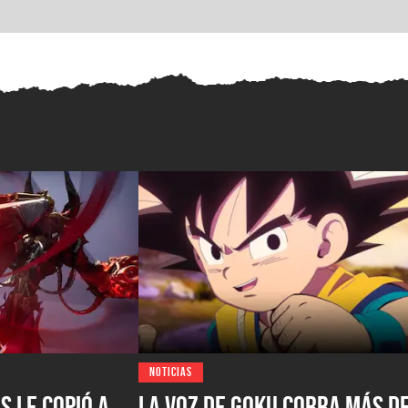
NOTICIAS
s le copió a
La voz de Goku cobra más d