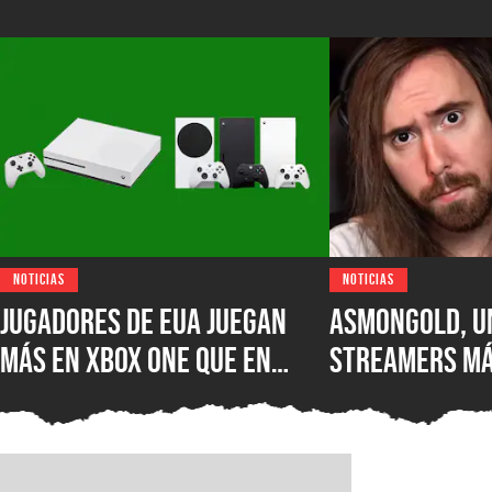
NOTICIAS
NOTICIAS
Jugadores de EUA juegan
Asmongold, u
más en XBOX One que en
streamers má
XBOX Series X|S: encuesta
del mundo, es
muestra el desastre de
Twitch por su
Microsoft en uno de los
comentarios 