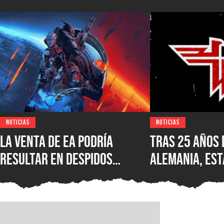
NOTICIAS
NOTICIAS
La venta de EA podría
Tras 25 años 
resultar en despidos
Alemania, est
masivos y la venta de
Wolfenstein p
estudios como BioWare,
disponible en
señalan fuentes
original en P