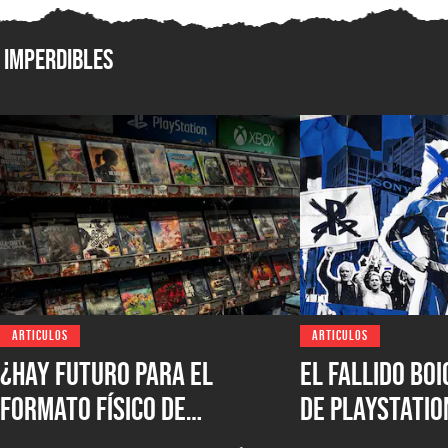
Imperdibles
ARTICULOS
ARTICULOS
¿Hay futuro para el
El fallido bo
formato físico de
de PlayStatio
videojuegos en México?
quién podrá s