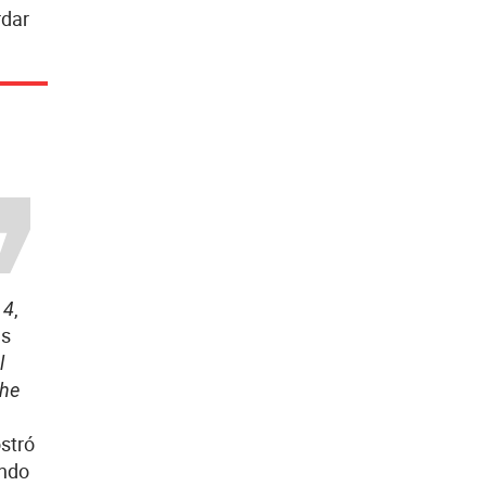
rdar
,
 4
as
l
he
stró
ando