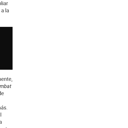
liar
a la
mente,
ombat
de
más.
l
a