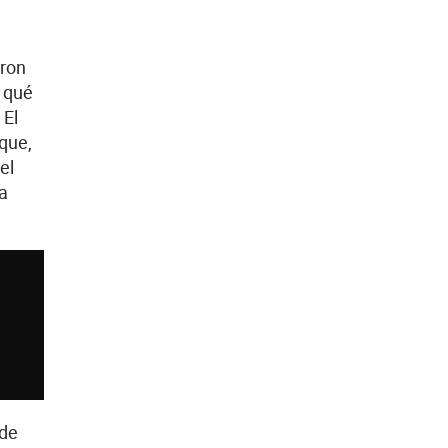
eron
r qué
 El
que,
el
a
 de