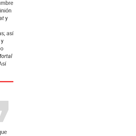
tumbre
inión
y
at
s; así
 y
do
ortal
Así
que