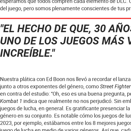
esperamos que todos compren cada elemento de DLC. Q
del juego, pero somos plenamente conscientes de tus 
"EL HECHO DE QUE, 30 AÑ
UNO DE LOS JUEGOS MÁS 
INCREÍBLE."
Nuestra plática con Ed Boon nos llevó a recordar el lan
junto a otros exponentes del género, como
Street Fighter
en contra del estudio: “Oh, eso es una buena pregunta, p
indica que realmente no nos perjudicó. Sin em
Kombat 1
juegos de lucha, en general. Es gratificante presenciar l
género en su conjunto. Es notable cómo los juegos de lu
2023, por ejemplo, estábamos entre los 8 mejores juegos
juego de lucha en medio de varios géneros. Así que, ca