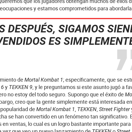
ueremos que los jugadores obtengan muchos de ellos d
preocupaciones y estamos comprometidos para abordarla
OS DESPUÉS, SIGAMOS SIE
VENDIDOS ES SIMPLEMENT
zamiento de
; específicamente, que se es
Mortal Kombat 1
y
, y le preguntamos si este asunto jugó a fa
 6
TEKKEN 9
ero no estoy del todo seguro. Supongo que el éxito de
Mo
bargo, creo que la gente simplemente está interesada en
a popularidad de
,
,
Mortal Kombat 1
TEKKEN
Street Fighter
cha se han convertido en un fenómeno tan significativo. 
 en ventas, lo cual es un logro bastante importante para
da vez que veo un nuevo lanzamiento de
o
TEKKEN
Street