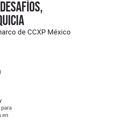
desafíos,
quicia
l marco de CCXP México
l
y
 para
s en