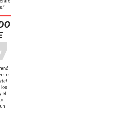
entro
s.”
NDO
E
trenó
vor o
rtal
 los
y el
En
 un