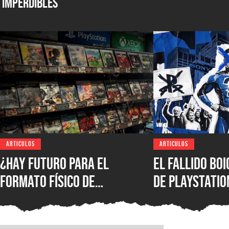
Imperdibles
ARTICULOS
ARTICULOS
¿Hay futuro para el
El fallido bo
formato físico de
de PlayStatio
videojuegos en México?
quién podrá s
Entrevista con Iván
formato físic