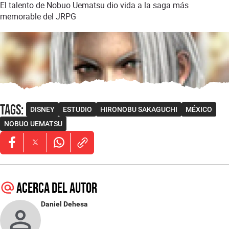
El talento de Nobuo Uematsu dio vida a la saga más
memorable del JRPG
Tags
:
DISNEY
ESTUDIO
HIRONOBU SAKAGUCHI
MÉXICO
NOBUO UEMATSU
Opens in new window
Opens in new window
Opens in new window
Acerca del autor
Daniel Dehesa