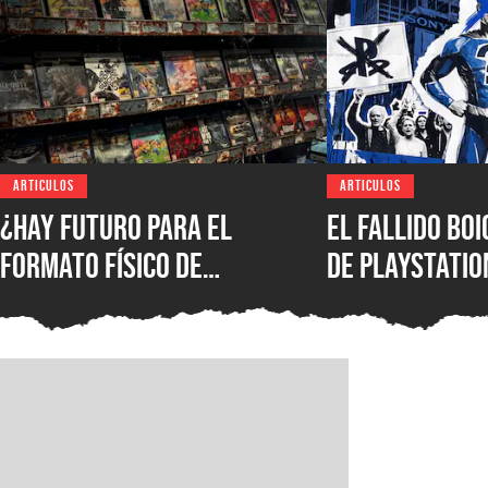
ARTICULOS
ARTICULOS
¿Hay futuro para el
El fallido bo
formato físico de
de PlayStatio
videojuegos en México?
quién podrá s
Entrevista con Iván
formato físic
Castillo, analista de
Circana