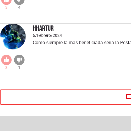
3
4
hhartur
6/Febrero/2024
Como siempre la mas beneficiada seria la Pcstati
3
1