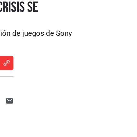
risis se
sión de juegos de Sony
indow
 new window
ns in new window