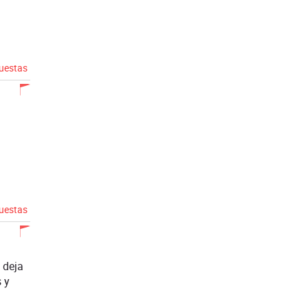
puestas
puestas
 deja
 y