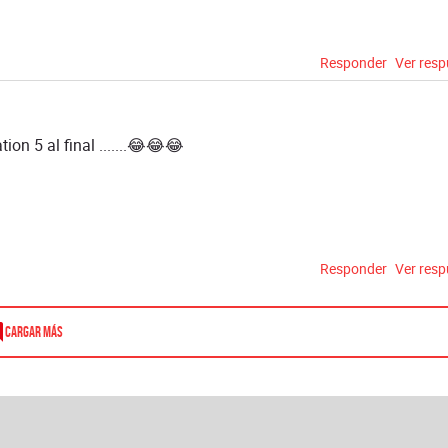
Responder
Ver res
on 5 al final .......😂😂😂
Responder
Ver res
Cargar más