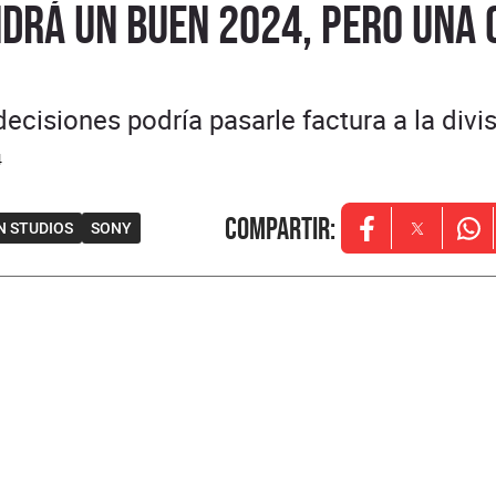
drá un buen 2024, pero una c
ecisiones podría pasarle factura a la divi
4
Compartir
:
N STUDIOS
SONY
Opens in new w
Opens in
Ope