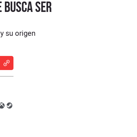
e busca ser
 y su origen
indow
 new window
ns in new window
w
ndow
 window
new window
 in new window
ens in new window
Opens in new window
Opens in new window