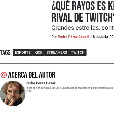
¿Qué rayos es K
rival de Twitch
Grandes estrellas, cont
Por
el
8 de Julio, 2
Pedro Pérez Cesari
Tags
:
ESPORTS
KICK
STREAMERS
TWITCH
Acerca del autor
Pedro Pérez Cesari
Pokeñoño aficionado a los JRPG, juegos japoneses raros y plataformeros estilo
1998.