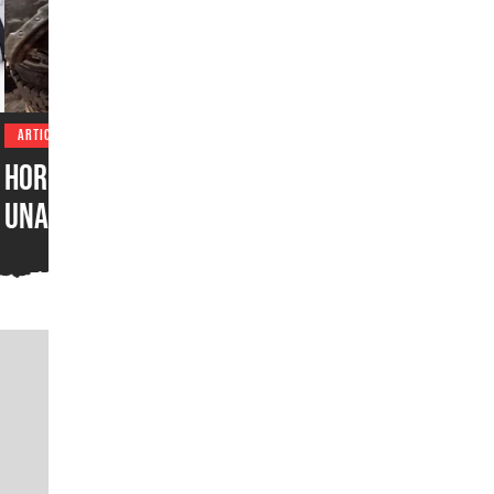
ARTICULOS
Horde Siege y Versus son
una locura: así se juega el
multijugador de Gears of
War: E-Day