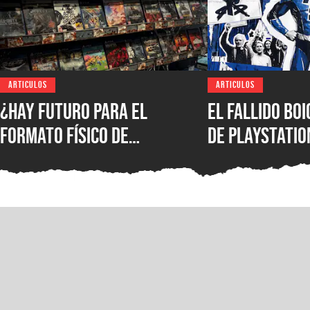
ARTICULOS
ARTICULOS
¿Hay futuro para el
El fallido bo
formato físico de
de PlayStatio
videojuegos en México?
quién podrá s
Entrevista con Iván
formato físic
Castillo, analista de
Circana