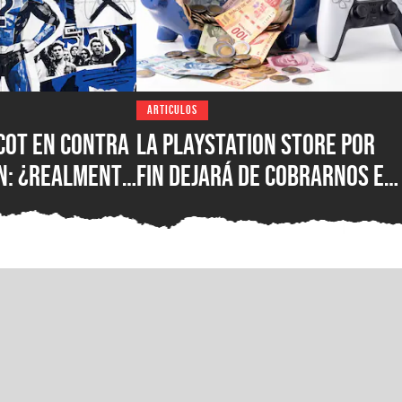
ARTICULOS
icot en contra
La PlayStation Store por
n: ¿realmente
fin dejará de cobrarnos en
alvar el
dólares, pero seguirá
o?
siendo igual de abusiva