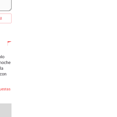
ar
olo
 noche
la
 con
puestas