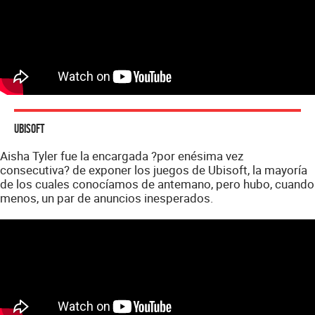
Ubisoft
Aisha Tyler fue la encargada ?por enésima vez
consecutiva? de exponer los juegos de Ubisoft, la mayoría
de los cuales conocíamos de antemano, pero hubo, cuando
menos, un par de anuncios inesperados.