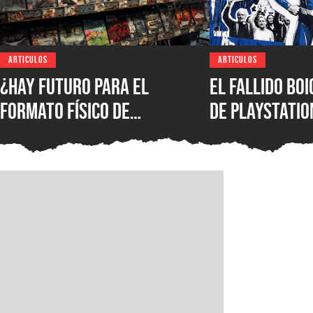
ARTICULOS
ARTICULOS
¿Hay futuro para el
El fallido bo
formato físico de
de PlayStatio
videojuegos en México?
quién podrá s
Entrevista con Iván
formato físic
Castillo, analista de
Circana