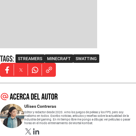
Tags
:
STREAMERS
MINECRAFT
SWATTING
Opens in new window
Opens in new window
Opens in new window
Acerca del autor
Ulises Contreras
Editor y redactor desde 2020. Amo los juegos de peleas y los FPS, pero soy
malísimo en todos. Escribo noticias, artículos y reseñas sobre la actualidad de la
industria del gaming. En mi tiempo libre me pongo a dibujar, ver películas o pasar
horas en el modo entreniamiento de Mortal Kombat.
Opens in new window
Opens in new window