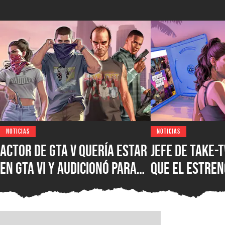
NOTICIAS
NOTICIAS
Actor de GTA V quería estar
Jefe de Take-
en GTA VI y audicionó para
que el estreno
más de 60 papeles, pero se
formato digit
llevó una decepción por
mejor, pues l
parte de Rockstar Games
tienen mucho