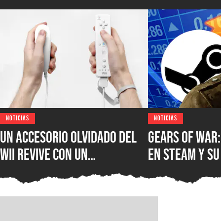
NOTICIAS
NOTICIAS
Un accesorio olvidado del
Gears of War:
Wii revive con un
en Steam y su
inesperado uso que está
multijugador 
sorprendiendo a creadores
récord histór
de contenido
jugadores de 