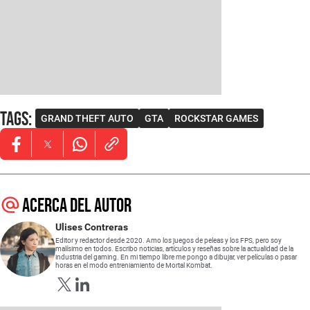
Tags
:
GRAND THEFT AUTO
GTA
ROCKSTAR GAMES
Opens in new window
Opens in new window
Opens in new window
Acerca del autor
Ulises Contreras
Editor y redactor desde 2020. Amo los juegos de peleas y los FPS, pero soy
malísimo en todos. Escribo noticias, artículos y reseñas sobre la actualidad de la
industria del gaming. En mi tiempo libre me pongo a dibujar, ver películas o pasar
horas en el modo entreniamiento de Mortal Kombat.
Opens in new window
Opens in new window