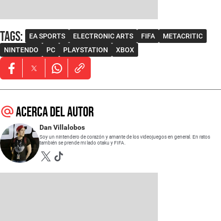
Tags
:
EA SPORTS
ELECTRONIC ARTS
FIFA
METACRITIC
NINTENDO
PC
PLAYSTATION
XBOX
Opens in new window
Opens in new window
Opens in new window
Acerca del autor
Dan Villalobos
Soy un nintendero de corazón y amante de los videojuegos en general. En ratos
también se prende mi lado otaku y FIFA.
Opens in new window
Opens in new window