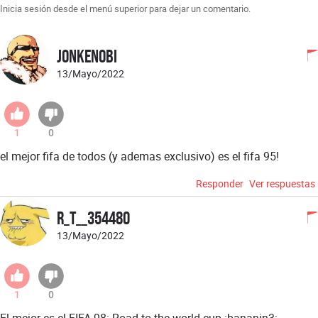
Inicia sesión desde el menú superior para dejar un comentario.
jonkenobi
13/Mayo/2022
1
0
el mejor fifa de todos (y ademas exclusivo) es el fifa 95!
Responder
Ver respuestas
R_T__354480
13/Mayo/2022
1
0
El mejor es el FIFA 98: Road to the world cup :bananin3: