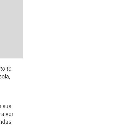
to to
sola,
s sus
ra ver
endas