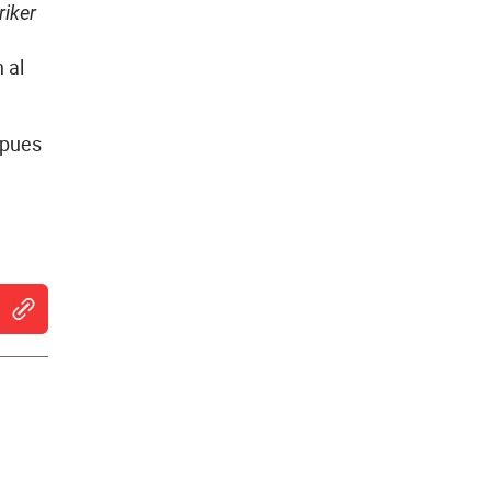
riker
 al
 pues
indow
 new window
ns in new window