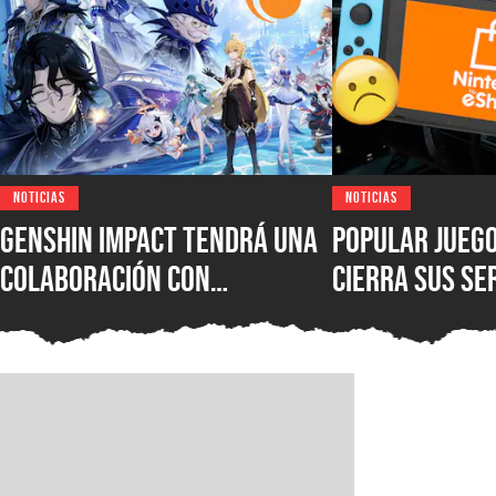
NOTICIAS
NOTICIAS
Genshin Impact tendrá una
Popular jueg
colaboración con
cierra sus se
Crunchyroll y regalará
siempre en Ni
recompensas exclusivas a
y ya es comp
los suscriptores muy
injugable, y 
pronto
pagaron hast
él no pueden 