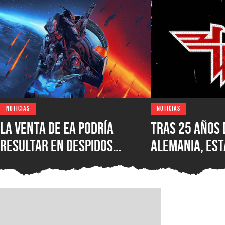
NOTICIAS
NOTICIAS
La venta de EA podría
Tras 25 años 
resultar en despidos
Alemania, est
masivos y la venta de
Wolfenstein p
estudios como BioWare,
disponible en
señalan fuentes
original en P
confiables
GOG y Microso