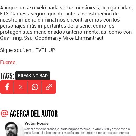
Aunque no se reveló nada sobre mecánicas, ni jugabilidad,
FTX Games aseguró que durante la construcción de
nuestro imperio criminal nos encontraremos con los
personajes más importantes de la serie, como los
protagonistas mencionados anteriormente, así como con
Gus Fring, Saul Goodman y Mike Ehrmantraut.
Sigue aquí, en LEVEL UP.
Fuente
Tags
:
BREAKING BAD
Opens in new window
Opens in new window
Opens in new window
Acerca del autor
Víctor Rosas
Gamer desde los 3 años, cuando mi papá me trajo un Atari 2600 y desde ese día
nada fue igual. El gaming es diversión, paz, reparación y tantas cosas en mi vida...