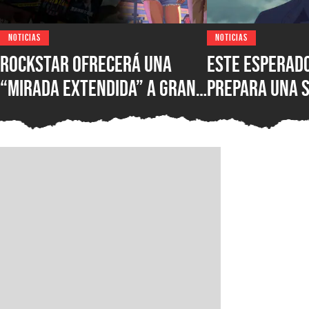
NOTICIAS
NOTICIAS
Rockstar ofrecerá una
Este esperad
“mirada extendida” a Grand
prepara una 
Theft Auto VI muy pronto,
septiembre y 
pero necesitarás una
Kaiju No. 8 q
cuenta de Netflix para ser
de los primeros en verla