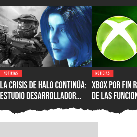
NOTICIAS
NOTICIAS
La crisis de Halo continúa:
XBOX por fin r
estudio desarrollador
de las funcio
sufre despidos tras el
populares de 
fallido lanzamiento
que los jugad
multiplataforma de
pedido duran