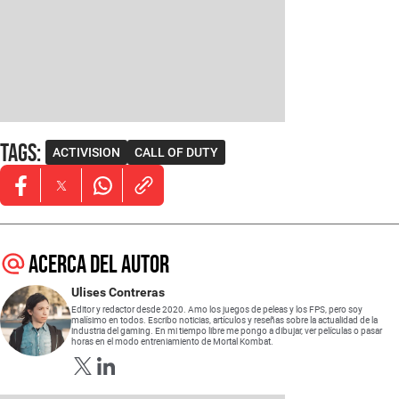
Tags
:
ACTIVISION
CALL OF DUTY
Opens in new window
Opens in new window
Opens in new window
Acerca del autor
Ulises Contreras
Editor y redactor desde 2020. Amo los juegos de peleas y los FPS, pero soy
malísimo en todos. Escribo noticias, artículos y reseñas sobre la actualidad de la
industria del gaming. En mi tiempo libre me pongo a dibujar, ver películas o pasar
horas en el modo entreniamiento de Mortal Kombat.
Opens in new window
Opens in new window