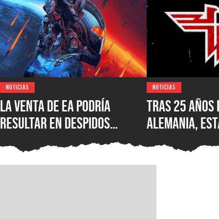
NOTICIAS
NOTICIAS
La venta de EA podría
Tras 25 años 
resultar en despidos
Alemania, est
masivos y la venta de
Wolfenstein p
estudios como BioWare,
disponible en
señalan fuentes
original en P
confiables
GOG y Microso