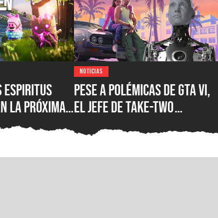
NOTICIAS
s espiritus
Pese a polémicas de GTA VI,
n la próxima
el jefe de Take-Two
pic Games
asegura que no creen en la
uturo y hay
IA como sustituto de la
s en camino
creatividad humana