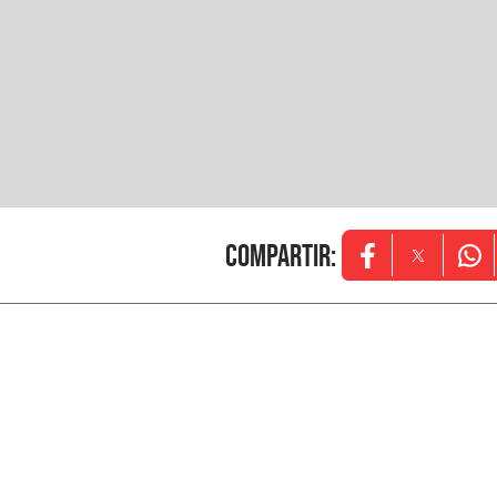
Compartir
:
Opens in new w
Opens in
Ope