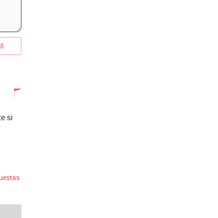
ar
e si
puestas