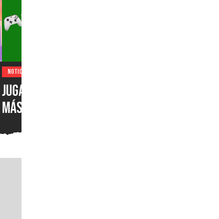
NOTICIAS
Jugadores de EUA juegan
más en XBOX One que en
XBOX Series X|S: encuesta
muestra el desastre de
Microsoft en uno de los
mercados más importantes