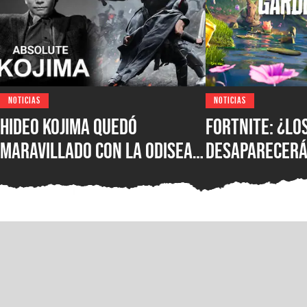
NOTICIAS
NOTICIAS
Hideo Kojima quedó
Fortnite: ¿lo
maravillado con La Odisea
desaparecerá
de Christopher Nolan: “Fue
temporada? E
magnífica”
confirmó su f
más novedade