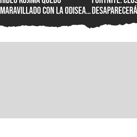
maravillado con La Odisea
desaparecerá
de Christopher Nolan: “Fue
temporada? E
magnífica”
confirmó su f
más novedade