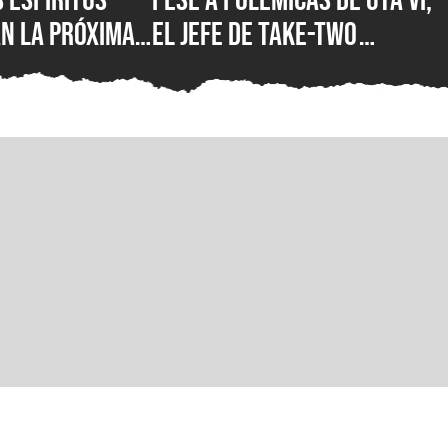
n la próxima
el jefe de Take-Two
pic Games
asegura que no creen en la
uturo y hay
IA como sustituto de la
s en camino
creatividad humana