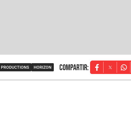
Compartir
:
 PRODUCTIONS
HORIZON
Opens in new w
Opens in
Ope