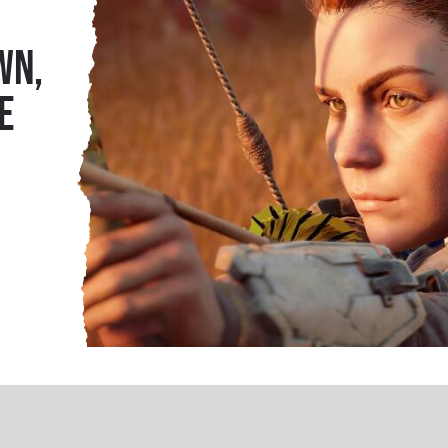
wn,
e