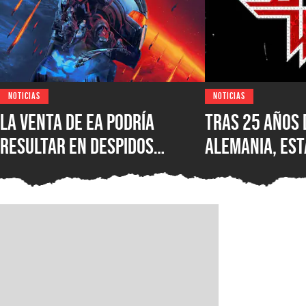
NOTICIAS
NOTICIAS
La venta de EA podría
Tras 25 años 
resultar en despidos
Alemania, est
masivos y la venta de
Wolfenstein p
estudios como BioWare,
disponible en
señalan fuentes
original en P
confiables
GOG y Microso