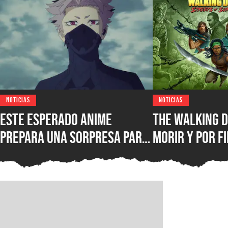
NOTICIAS
NOTICIAS
Este esperado anime
The Walking D
prepara una sorpresa para
morir y por fi
septiembre y los fans de
conocer la fe
Kaiju No. 8 querrán verla
lanzamiento 
juego