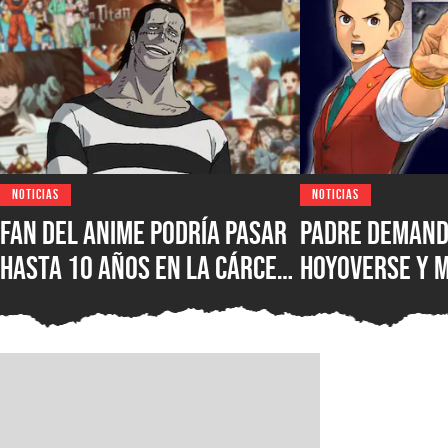
NOTICIAS
NOTICIAS
Fan del anime podría pasar
Padre demand
hasta 10 años en la cárcel
HoyoVerse y 
por hacer una locura luego
luego de que s
de no poder ver su serie
hiciera adicto
favorita en un servicio
videojuegos, 
una compensa
USD porque qu