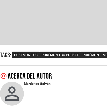
Tags
:
POKÉMON TCG
POKÉMON TCG POCKET
POKÉMON
MÓ
Acerca del autor
Mardokeo Galván