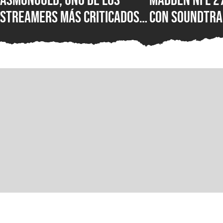
streamers más criticados
con soundtra
del mundo, es baneado de
Ozzy Osbourne
Twitch por sus polémicos
Motörhead, L
comentarios sobre los
más grupos es
inmigrantes
lista del jue
americano