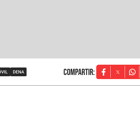
Compartir
:
VIL
DENA
Opens in new w
Opens in
Ope