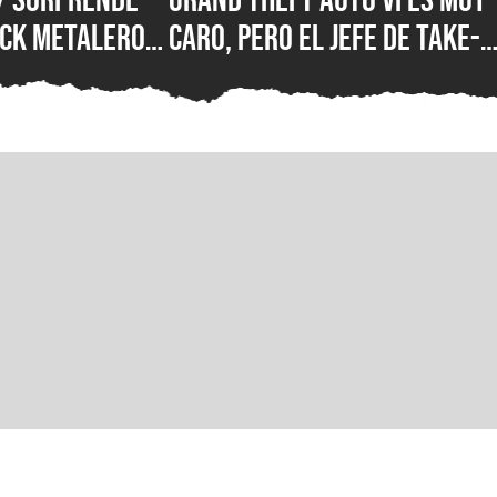
ck metalero:
caro, pero el jefe de Take-
, Metallica,
Two defiende el precio de
amb of God y
hasta $100 USD y explica
tán en la
cuánto costarán sus
go de futbol
próximos juegos