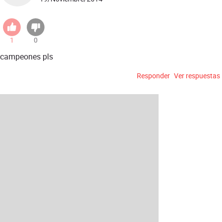
1
0
campeones pls
Responder
Ver respuestas