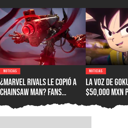
NOTICIAS
NOTICIAS
¿Marvel Rivals le copió a
La voz de Gok
Chainsaw Man? Fans
$50,000 MXN 
comparan a The Hood con el
autógrafo y l
Demonio Pistola
consideran qu
excesivo