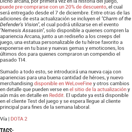
Dicho arcana, por primera vez en la historia del juego,
puede pre-comprarse con un 20% de descuento
, el cual
será entregado desde el 7 de diciembre. Entre otras de las
adiciones de esta actualización se incluyen el
"Charm of the
, el cual podrá utilizarse en el evento
Defender's Vision"
, solo disponible a quienes compren la
"Nemesis Assassin"
apariencia Arcana, junto a un rediseño a los creeps del
juego, una estatua personalizable de tu héroe favorito a
exponerse en tu base y nuevas gemas y emoticones, los
últimos dos para quienes compraron un compendio el
pasado TI4.
Sumado a todo esto, se introducirá una nueva caja con
apariencias para una buena cantidad de héroes, y nuevo
merchandising
disponible en WeLoveFine
y otros cambios
en detalle que pueden verse en
el sitio de la actualización
y
aún más en detalle en
Reddit
. El update ya está disponible
en el cliente Test del juego y se espera llegue al cliente
principal para fines de la semana laboral.
Vía |
DOTA 2
Tags
: