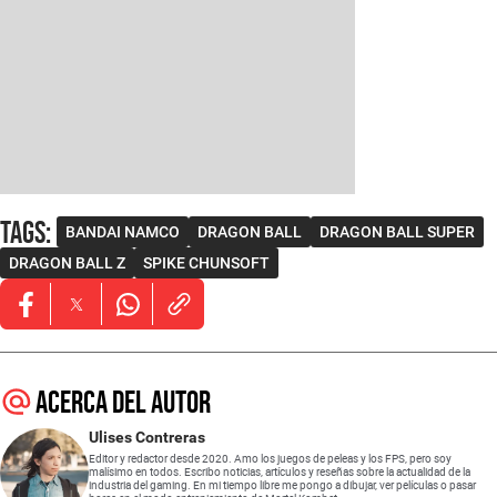
Tags
:
BANDAI NAMCO
DRAGON BALL
DRAGON BALL SUPER
DRAGON BALL Z
SPIKE CHUNSOFT
Opens in new window
Opens in new window
Opens in new window
Acerca del autor
Ulises Contreras
Editor y redactor desde 2020. Amo los juegos de peleas y los FPS, pero soy
malísimo en todos. Escribo noticias, artículos y reseñas sobre la actualidad de la
industria del gaming. En mi tiempo libre me pongo a dibujar, ver películas o pasar