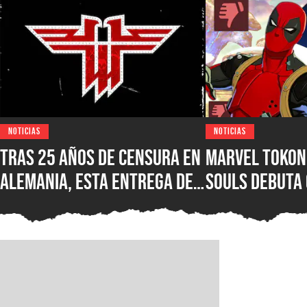
NOTICIAS
NOTICIAS
Tras 25 años de censura en
Marvel Tokon:
Alemania, esta entrega de
Souls debuta
Wolfenstein por fin está
reseñas nega
disponible en su versión
Steam, ¿qué e
original en PC para Steam,
nuevo juego d
GOG y Microsoft Store
PlayStation?