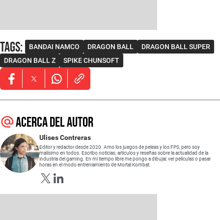
Tags
:
BANDAI NAMCO
DRAGON BALL
DRAGON BALL SUPER
DRAGON BALL Z
SPIKE CHUNSOFT
Opens in new window
Opens in new window
Opens in new window
Acerca del autor
Ulises Contreras
Editor y redactor desde 2020. Amo los juegos de peleas y los FPS, pero soy
malísimo en todos. Escribo noticias, artículos y reseñas sobre la actualidad de la
industria del gaming. En mi tiempo libre me pongo a dibujar, ver películas o pasar
horas en el modo entreniamiento de Mortal Kombat.
Opens in new window
Opens in new window