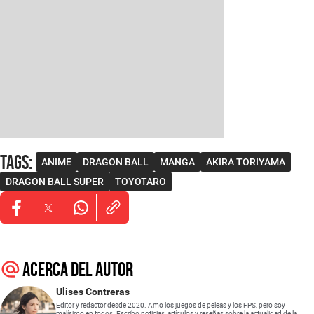
Tags
:
ANIME
DRAGON BALL
MANGA
AKIRA TORIYAMA
DRAGON BALL SUPER
TOYOTARO
Opens in new window
Opens in new window
Opens in new window
Acerca del autor
Ulises Contreras
Editor y redactor desde 2020. Amo los juegos de peleas y los FPS, pero soy
malísimo en todos. Escribo noticias, artículos y reseñas sobre la actualidad de la