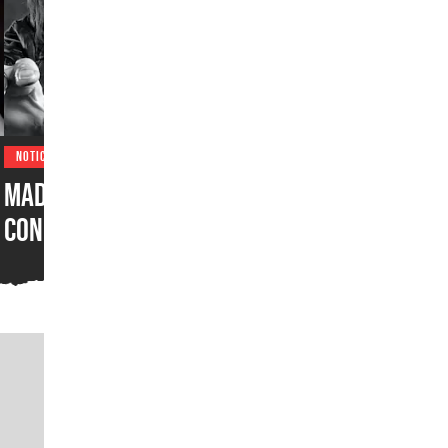
NOTICIAS
Madden NFL 27 sorprende
con soundtrack metalero:
Ozzy Osbourne, Metallica,
Motörhead, Lamb of God y
más grupos están en la
lista del juego de futbol
americano