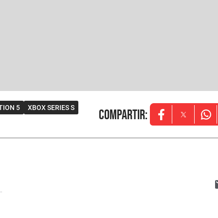
TION 5
XBOX SERIES S
Compartir
:
Opens in new w
Opens in
Ope
..