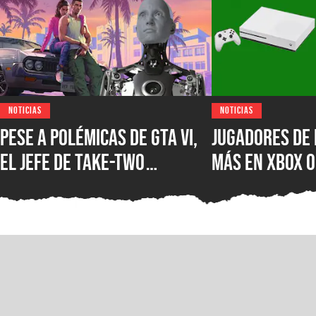
NOTICIAS
NOTICIAS
Pese a polémicas de GTA VI,
Jugadores de 
el jefe de Take-Two
más en XBOX O
asegura que no creen en la
XBOX Series X
IA como sustituto de la
muestra el d
creatividad humana
Microsoft en 
mercados más