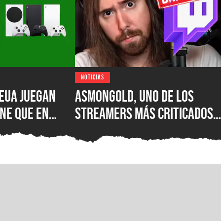
NOTICIAS
EUA juegan
Asmongold, uno de los
ne que en
streamers más criticados
|S: encuesta
del mundo, es baneado de
esastre de
Twitch por sus polémicos
uno de los
comentarios sobre los
 importantes
inmigrantes