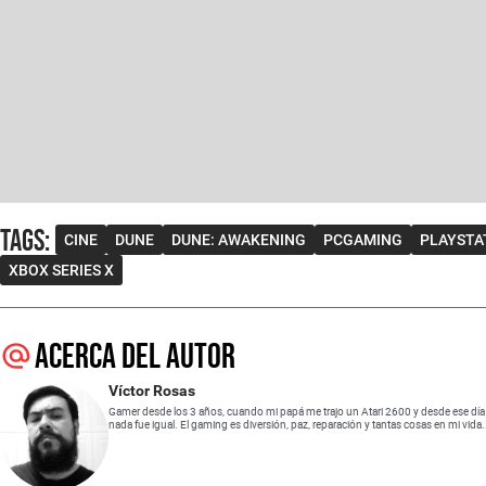
Tags
:
CINE
DUNE
DUNE: AWAKENING
PCGAMING
PLAYSTA
XBOX SERIES X
Acerca del autor
Víctor Rosas
Gamer desde los 3 años, cuando mi papá me trajo un Atari 2600 y desde ese día
nada fue igual. El gaming es diversión, paz, reparación y tantas cosas en mi vida.