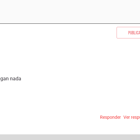
Public
hagan nada
Responder
Ver res