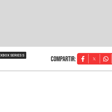
XBOX SERIES S
Compartir
:
Opens in new w
Opens in
Ope