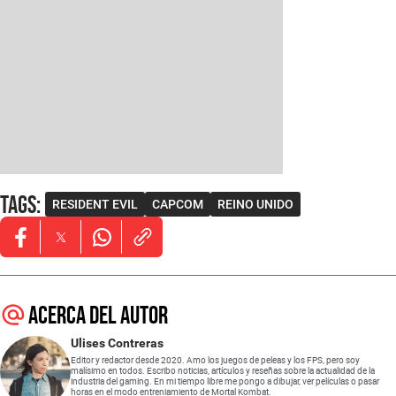
Tags
:
RESIDENT EVIL
CAPCOM
REINO UNIDO
Opens in new window
Opens in new window
Opens in new window
Acerca del autor
Ulises Contreras
Editor y redactor desde 2020. Amo los juegos de peleas y los FPS, pero soy
malísimo en todos. Escribo noticias, artículos y reseñas sobre la actualidad de la
industria del gaming. En mi tiempo libre me pongo a dibujar, ver películas o pasar
horas en el modo entreniamiento de Mortal Kombat.