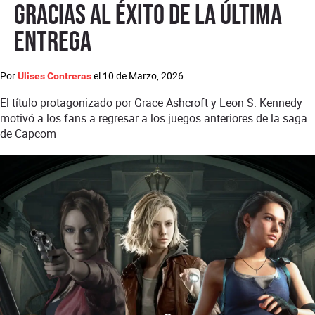
gracias al éxito de la última
entrega
Por
el
10 de Marzo, 2026
Ulises Contreras
El título protagonizado por Grace Ashcroft y Leon S. Kennedy
motivó a los fans a regresar a los juegos anteriores de la saga
de Capcom