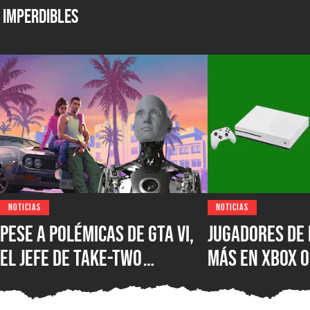
Imperdibles
NOTICIAS
NOTICIAS
Pese a polémicas de GTA VI,
Jugadores de 
el jefe de Take-Two
más en XBOX O
asegura que no creen en la
XBOX Series X
IA como sustituto de la
muestra el d