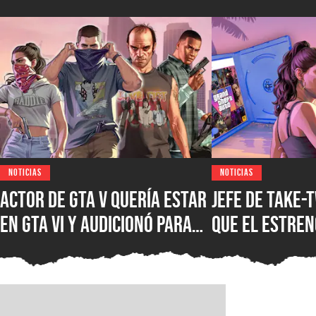
NOTICIAS
NOTICIAS
Actor de GTA V quería estar
Jefe de Take-
en GTA VI y audicionó para
que el estreno
más de 60 papeles, pero se
formato digit
llevó una decepción por
mejor, pues l
parte de Rockstar Games
tienen mucho