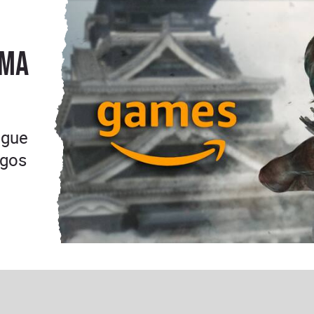
rma
igue
egos