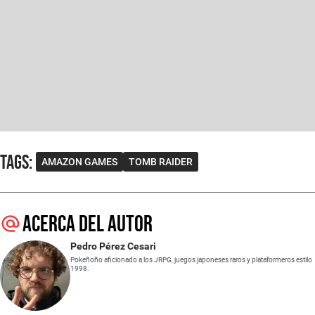
Tags
:
AMAZON GAMES
TOMB RAIDER
Acerca del autor
Pedro Pérez Cesari
Pokeñoño aficionado a los JRPG, juegos japoneses raros y plataformeros estilo
1998.