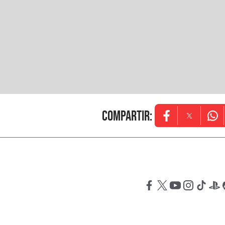
Compartir
:
Opens in new w
Opens in
Ope
Opens in new windo
Opens in new wi
Opens in new
Opens in 
Opens
Op