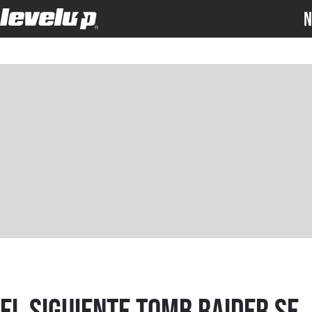
N
El siguiente Tomb Raider se