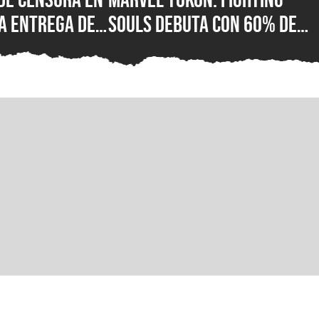
a entrega de
Souls debuta con 60% de
or fin está
reseñas negativas en
 su versión
Steam, ¿qué está mal con e
C para Steam,
nuevo juego de lucha de
ft Store
PlayStation?