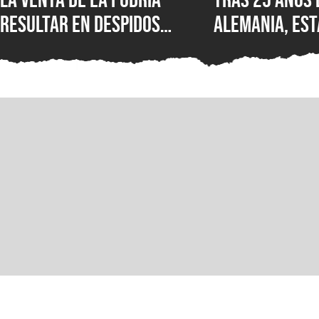
resultar en despidos
Alemania, est
masivos y la venta de
Wolfenstein p
estudios como BioWare,
disponible en
señalan fuentes
original en P
confiables
GOG y Microso