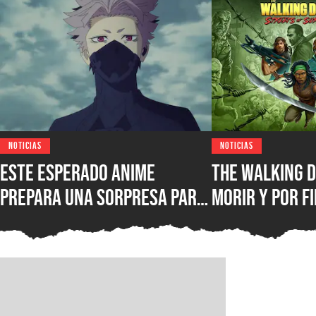
NOTICIAS
NOTICIAS
Este esperado anime
The Walking D
prepara una sorpresa para
morir y por fi
septiembre y los fans de
conocer la fe
Kaiju No. 8 querrán verla
lanzamiento 
juego