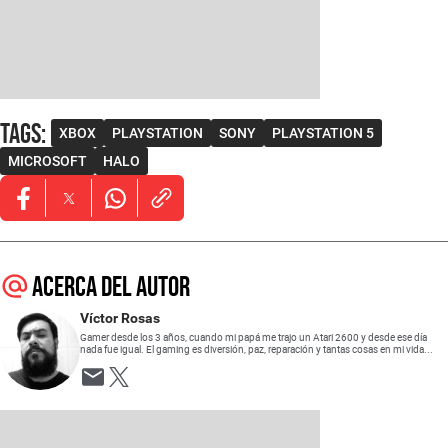
Tags
:
XBOX
PLAYSTATION
SONY
PLAYSTATION 5
MICROSOFT
HALO
Opens in new window
Opens in new window
Opens in new window
Acerca del autor
Víctor Rosas
Gamer desde los 3 años, cuando mi papá me trajo un Atari 2600 y desde ese día
nada fue igual. El gaming es diversión, paz, reparación y tantas cosas en mi vida...
Opens in new window