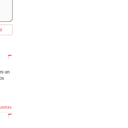
ar
es un
os
puestas