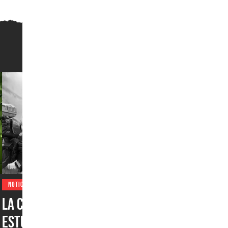
NOTICIAS
La crisis de Halo continúa:
estudio desarrollador