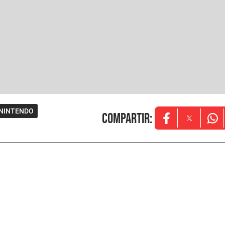
NINTENDO
Compartir
:
Opens in new w
Opens in
Ope