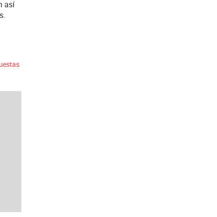
n así
s.
puestas