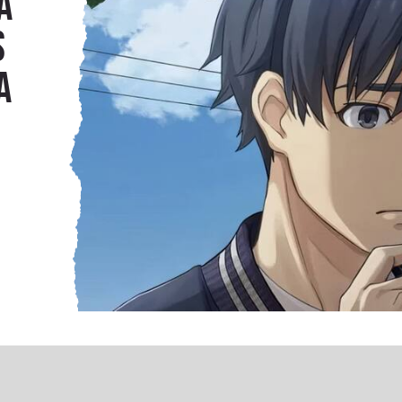
a
s
a