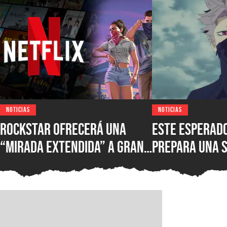
NOTICIAS
NOTICIAS
Rockstar ofrecerá una
Este esperad
“mirada extendida” a Grand
prepara una 
Theft Auto VI muy pronto,
septiembre y 
pero necesitarás una
Kaiju No. 8 q
cuenta de Netflix para ser
de los primeros en verla