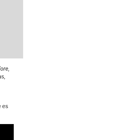
,
fore
as,
e es