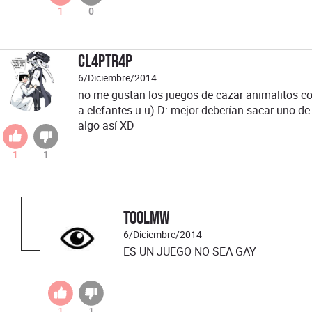
1
0
CL4PTR4P
6/Diciembre/2014
no me gustan los juegos de cazar animalitos c
a elefantes u.u) D: mejor deberían sacar uno d
algo así XD
1
1
TOOLMW
6/Diciembre/2014
ES UN JUEGO NO SEA GAY
1
1