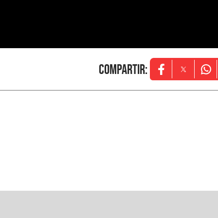
Compartir
:
Opens in new w
Opens in
Ope