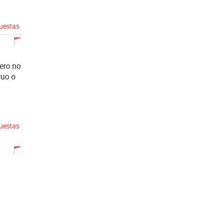
puestas
ero no
ruo o
puestas