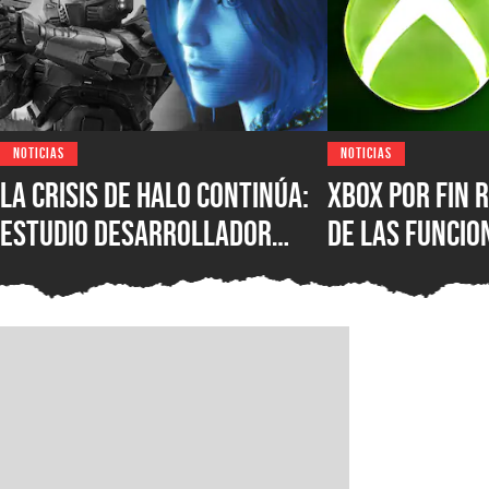
NOTICIAS
NOTICIAS
La crisis de Halo continúa:
XBOX por fin r
estudio desarrollador
de las funcio
sufre despidos tras el
populares de 
fallido lanzamiento
que los jugad
multiplataforma de
pedido duran
Campaign Evolved